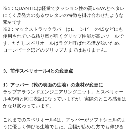
※1：QUANTICは軽量でクッション性の高いEVAとヘタレ
にくく反発力のあるウレタンの特徴を掛け合わせたような
素材です
※2：マックストラックラバーはローンピーク4.5などにも
使用されている粘り気が強くグリップ性能が高いソールで
す。ただしスペリオールはラグと呼ばれる溝が浅いため、
ローンピークほどのグリップ力まではありません。
3、前作スペリオール4との変更点
1）アッパー（靴の表面の生地）の素材が変更に
ラップアラウンドエンジニアリングニット」とスペリオー
ル4の時と同じ表記になっていますが、実際のところ感覚は
かなり変わっています。
これまでのスペリオール4は、アッパーがソフトシェルのよ
うに優しく伸びる生地でした。足幅が広めな方でも伸びる