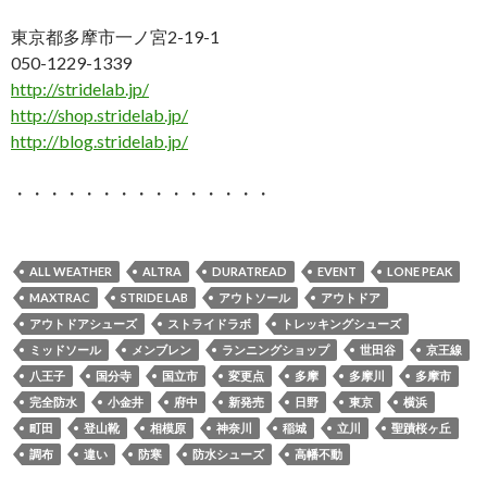
東京都多摩市一ノ宮2-19-1
050-1229-1339
http://stridelab.jp/
http://shop.stridelab.jp/
http://blog.stridelab.jp/
・・・・・・・・・・・・・・・
ALL WEATHER
ALTRA
DURATREAD
EVENT
LONE PEAK
MAXTRAC
STRIDE LAB
アウトソール
アウトドア
アウトドアシューズ
ストライドラボ
トレッキングシューズ
ミッドソール
メンブレン
ランニングショップ
世田谷
京王線
八王子
国分寺
国立市
変更点
多摩
多摩川
多摩市
完全防水
小金井
府中
新発売
日野
東京
横浜
町田
登山靴
相模原
神奈川
稲城
立川
聖蹟桜ヶ丘
調布
違い
防寒
防水シューズ
高幡不動