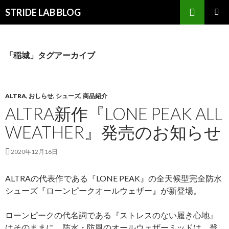
検
STRIDE LAB BLOG
索
コ
メインメ
ン
ニュー
テ
ン
「稲城」タグアーカイブ
ツ
へ
ス
キ
ALTRA
,
おしらせ
,
シューズ
,
商品紹介
ッ
ALTRA新作『LONE PEAK ALL
プ
WEATHER』発売のお知らせ
2020年12月16日
ALTRAの代表作である『LONE PEAK』の全天候型完全防水
シューズ『ローンピークオールウェザー』が新登場。
ローンピークの代名詞である『ストレスのない履き心地』
はそのままに、防水・防風のオールウェザーミッドは、登