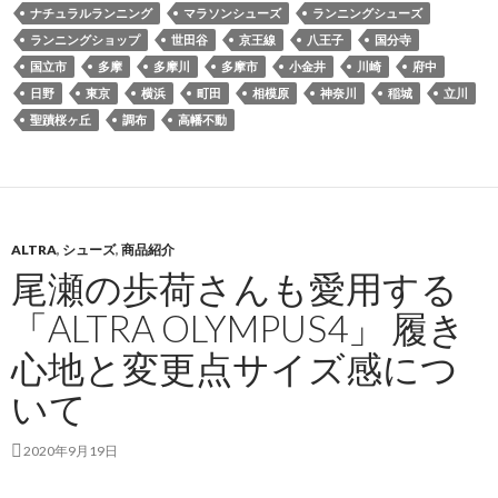
ナチュラルランニング
マラソンシューズ
ランニングシューズ
ランニングショップ
世田谷
京王線
八王子
国分寺
国立市
多摩
多摩川
多摩市
小金井
川崎
府中
日野
東京
横浜
町田
相模原
神奈川
稲城
立川
聖蹟桜ヶ丘
調布
高幡不動
ALTRA
,
シューズ
,
商品紹介
尾瀬の歩荷さんも愛用する
「ALTRA OLYMPUS4」 履き
心地と変更点サイズ感につ
いて
2020年9月19日