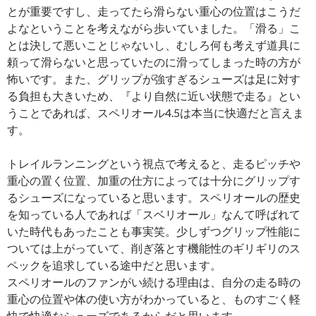
とが重要ですし、走ってたら滑らない重心の位置はこうだ
よなということを考えながら歩いていました。「滑る」こ
とは決して悪いことじゃないし、むしろ何も考えず道具に
頼って滑らないと思っていたのに滑ってしまった時の方が
怖いです。また、グリップが強すぎるシューズは足に対す
る負担も大きいため、『より自然に近い状態で走る』とい
うことであれば、スペリオール4.5は本当に快適だと言えま
す。
トレイルランニングという視点で考えると、走るピッチや
重心の置く位置、加重の仕方によっては十分にグリップす
るシューズになっていると思います。スペリオールの歴史
を知っている人であれば「スベリオール」なんて呼ばれて
いた時代もあったことも事実笑。少しずつグリップ性能に
ついては上がっていて、削ぎ落とす機能性のギリギリのス
ペックを追求している途中だと思います。
スペリオールのファンがい続ける理由は、自分の走る時の
重心の位置や体の使い方がわかっていると、ものすごく軽
快で快適なシューズであるからだと思います。