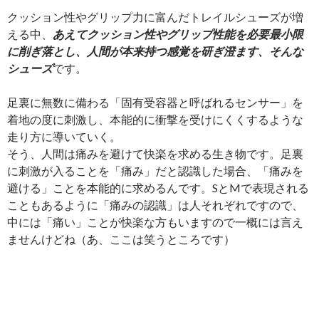
クッション性やグリップ力に富んだトレイルシューズが増
える中、
あえてクッション性やグリップ性能を必要最小限
に削ぎ落とし、人間が本来持つ感覚を研ぎ澄ます、そんな
シューズ
です。
足裏に無数に備わる「固有受容器と呼ばれるセンサー」を
着地の度に刺激し、本能的に衝撃を受けにくくするような
走り方に導いていく。
そう、人間は痛みを避けて快楽を求める生き物です。足裏
に刺激が入ることを「痛み」だと認識した場合、「痛みを
避ける」ことを本能的に求めるんです。SとMで表現される
こともあるように「痛みの認識」は人それぞれですので、
中には「痛い」ことが快楽な方もいますので一概には言え
ませんけどね（あ、ここは笑うところです）