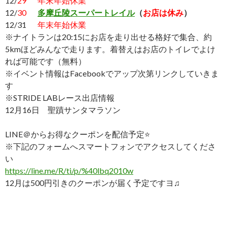
12/
29
年末年始休業
12/
30
多摩丘陵スーパートレイル
（
お店は休み
）
12/31
年末年始休業
※ナイトランは20:15にお店を走り出せる格好で集合、約
5kmほどみんなで走ります。着替えはお店のトイレでよけ
れば可能です（無料）
※イベント情報はFacebookでアップ次第リンクしていきま
す
※STRIDE LABレース出店情報
12月16日 聖蹟サンタマラソン
LINE＠からお得なクーポンを配信予定⭐️
※下記のフォームへスマートフォンでアクセスしてくださ
い
https://line.me/R/ti/p/%40lbq2010w
12月は500円引きのクーポンが届く予定ですヨ♫