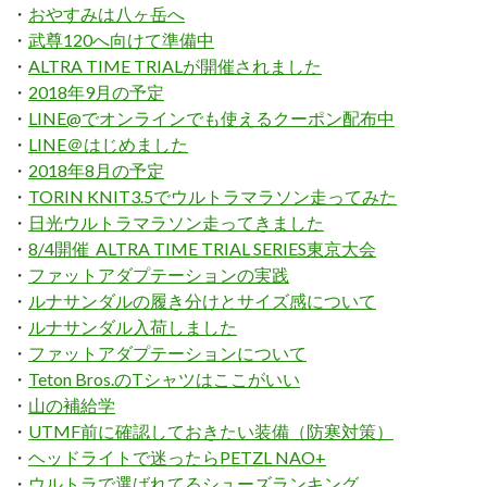
・
おやすみは八ヶ岳へ
・
武尊120へ向けて準備中
・
ALTRA TIME TRIALが開催されました
・
2018年9月の予定
・
LINE@でオンラインでも使えるクーポン配布中
・
LINE＠はじめました
・
2018年8月の予定
・
TORIN KNIT3.5でウルトラマラソン走ってみた
・
日光ウルトラマラソン走ってきました
・
8/4開催 ALTRA TIME TRIAL SERIES東京大会
・
ファットアダプテーションの実践
・
ルナサンダルの履き分けとサイズ感について
・
ルナサンダル入荷しました
・
ファットアダプテーションについて
・
Teton Bros.のTシャツはここがいい
・
山の補給学
・
UTMF前に確認しておきたい装備（防寒対策）
・
ヘッドライトで迷ったらPETZL NAO+
・
ウルトラで選ばれてるシューズランキング