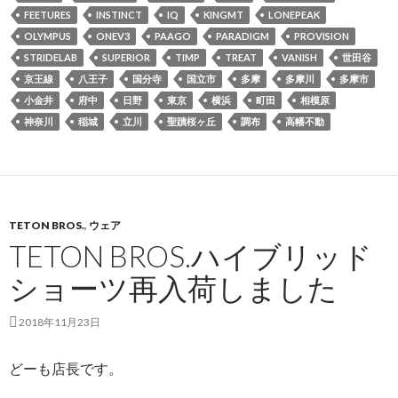
FEETURES
INSTINCT
IQ
KINGMT
LONEPEAK
OLYMPUS
ONEV3
PAAGO
PARADIGM
PROVISION
STRIDELAB
SUPERIOR
TIMP
TREAT
VANISH
世田谷
京王線
八王子
国分寺
国立市
多摩
多摩川
多摩市
小金井
府中
日野
東京
横浜
町田
相模原
神奈川
稲城
立川
聖蹟桜ヶ丘
調布
高幡不動
TETON BROS.
,
ウェア
TETON BROS.ハイブリッド
ショーツ再入荷しました
2018年11月23日
どーも店長です。