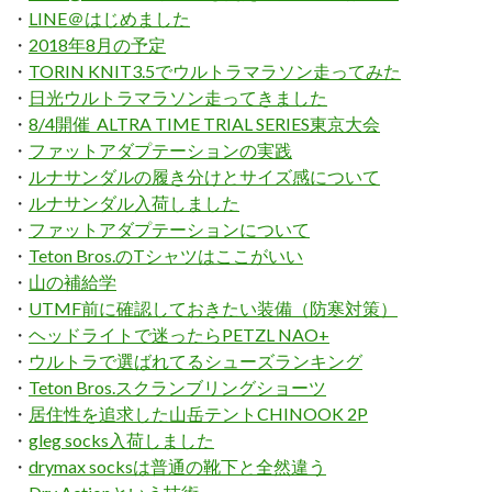
・
LINE＠はじめました
・
2018年8月の予定
・
TORIN KNIT3.5でウルトラマラソン走ってみた
・
日光ウルトラマラソン走ってきました
・
8/4開催 ALTRA TIME TRIAL SERIES東京大会
・
ファットアダプテーションの実践
・
ルナサンダルの履き分けとサイズ感について
・
ルナサンダル入荷しました
・
ファットアダプテーションについて
・
Teton Bros.のTシャツはここがいい
・
山の補給学
・
UTMF前に確認しておきたい装備（防寒対策）
・
ヘッドライトで迷ったらPETZL NAO+
・
ウルトラで選ばれてるシューズランキング
・
Teton Bros.スクランブリングショーツ
・
居住性を追求した山岳テントCHINOOK 2P
・
gleg socks入荷しました
・
drymax socksは普通の靴下と全然違う