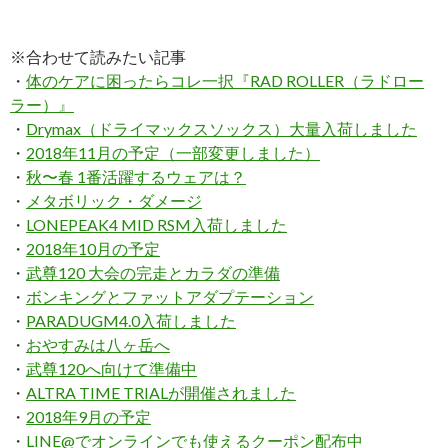
※合わせて読みたい記事
・
体のケアに困ったらコレ一択『RAD ROLLER（ラドロー
ラー）』
・
Drymax（ドライマックスソックス）大量入荷しました
・
2018年11月の予定（一部変更しました）
・
秋〜春 1番活躍するウェアは？
・
メタボリック・ダメージ
・
LONEPEAK4 MID RSM入荷しました
・
2018年10月の予定
・
武尊120 大会の完走とカラダの準備
・
ボンキングとファットアダプテーション
・
PARADUGM4.0入荷しました
・
おやすみは八ヶ岳へ
・
武尊120へ向けて準備中
・
ALTRA TIME TRIALが開催されました
・
2018年9月の予定
・
LINE@でオンラインでも使えるクーポン配布中