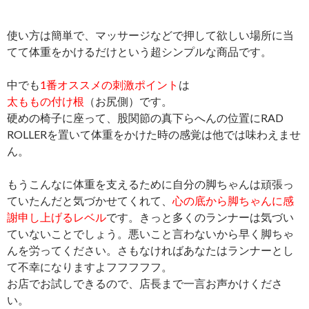
使い方は簡単で、マッサージなどで押して欲しい場所に当
てて体重をかけるだけという超シンプルな商品です。
中でも
1番オススメの刺激ポイント
は
太ももの付け根
（お尻側）です。
硬めの椅子に座って、股関節の真下らへんの位置にRAD
ROLLERを置いて体重をかけた時の感覚は他では味わえませ
ん。
もうこんなに体重を支えるために自分の脚ちゃんは頑張っ
ていたんだと気づかせてくれて、
心の底から脚ちゃんに感
謝申し上げるレベル
です。きっと多くのランナーは気づい
ていないことでしょう。悪いこと言わないから早く脚ちゃ
んを労ってください。さもなければあなたはランナーとし
て不幸になりますよフフフフフ。
お店でお試しできるので、店長まで一言お声かけくださ
い。