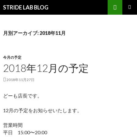
検
STRIDE LAB BLOG
索
コ
メインメ
ン
ニュー
テ
ン
月別アーカイブ: 2018年11月
ツ
へ
ス
キ
今月の予定
ッ
2018年12月の予定
プ
2018年11月27日
どーも店長です。
12月の予定をお知らせいたします。
営業時間
平日 15:00〜20:00