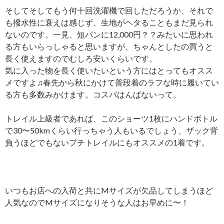
そしてそしてもう何十回洗濯機で回しただろうか、それで
も撥水性に衰えは感じず、生地がヘタることもまだ見られ
ないのです。一見、短パンに12,000円？？みたいに思われ
る方もいらっしゃると思いますが、ちゃんとしたの買うと
長く使えますのでむしろ安いくらいです。
気に入った物を長く使いたいという方にはとってもオスス
メですよ♫春先から秋にかけて普段着のラフな時に履いてい
る方も多数みかけます。コスパはんぱないって。
トレイル上級者であれば、このショーツ1枚にハンドボトル
で30〜50kmくらい行っちゃう人もいるでしょう、ザック背
負うほどでもないプチトレイルにもオススメの1着です。
いつもお店への入荷と共にMサイズが欠品してしまうほど
人気なのでMサイズになりそうな人はお早めに〜！