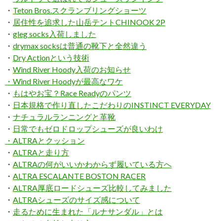
・
Teton Bros.スクランブリングショーツ
・
居住性を追求した山岳テントCHINOOK 2P
・
gleg socks入荷しました
・
drymax socksは普通の靴下と全然違う
・
Dry Actionという技術
・
Wind River Hoody入荷のお知らせ
・Wind River Hoodyが最高なワケ
・
もはやお宝？Race Readyのパンツ
・
日本規格で作り直したこだわりのINSTINCT EVERYDAY
・
ナチュラルランニングと革靴
・
日常でもゼロドロップシューズが良いわけ
・
ALTRAとクッション
・
ALTRAと走り方
・
ALTRAの何がいいかわからず履いている方へ
・
ALTRA ESCALANTE BOSTON RACER
・
ALTRA厚底ロードシューズ比較してみました
・
ALTRAシューズのサイズ感について
・
走るために生まれた「ルナサンダル」とは