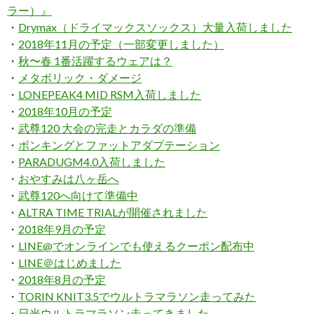
ラー）』
・
Drymax（ドライマックスソックス）大量入荷しました
・
2018年11月の予定（一部変更しました）
・
秋〜春 1番活躍するウェアは？
・
メタボリック・ダメージ
・
LONEPEAK4 MID RSM入荷しました
・
2018年10月の予定
・
武尊120 大会の完走とカラダの準備
・
ボンキングとファットアダプテーション
・
PARADUGM4.0入荷しました
・
おやすみは八ヶ岳へ
・
武尊120へ向けて準備中
・
ALTRA TIME TRIALが開催されました
・
2018年9月の予定
・
LINE@でオンラインでも使えるクーポン配布中
・
LINE＠はじめました
・
2018年8月の予定
・
TORIN KNIT3.5でウルトラマラソン走ってみた
・
日光ウルトラマラソン走ってきました