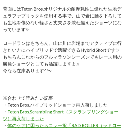
背面にはTeton Bros.オリジナルの耐摩耗性に優れた生地デ
ュラファブリックを使用する事で、山で岩に腰を下ろして
も生地を傷めない軽さと丈夫さを兼ね備えたショーツにな
っています
✨
ロードランはもちろん、山に川に岩場までアクティブに行
きたい方にハイブリッドで活躍できるHybrid Shortです
✨
もちろんこれからのフルマラソンシーズンでもレース用の
勝負ショーツとしても活躍しますよ♫
今なら在庫あります^^v
※合わせて読みたい記事
・Teton Bros.ハイブリッドショーツ再入荷しました
・
Teton Bros.Scrambling Short（スクランブリングショー
ツ）再入荷しました
・
体のケアに困ったらコレ一択『RAD ROLLER（ラドロー