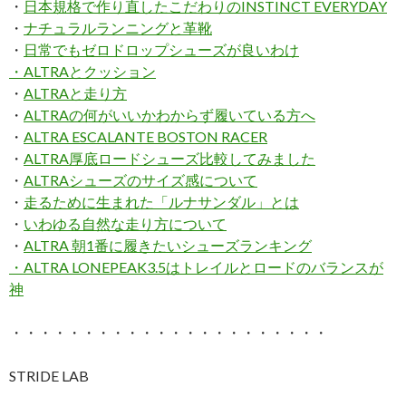
・
日本規格で作り直したこだわりのINSTINCT EVERYDAY
・
ナチュラルランニングと革靴
・
日常でもゼロドロップシューズが良いわけ
・
ALTRAとクッション
・
ALTRAと走り方
・
ALTRAの何がいいかわからず履いている方へ
・
ALTRA ESCALANTE BOSTON RACER
・
ALTRA厚底ロードシューズ比較してみました
・
ALTRAシューズのサイズ感について
・
走るために生まれた「ルナサンダル」とは
・
いわゆる自然な走り方について
・
ALTRA 朝1番に履きたいシューズランキング
・
ALTRA LONEPEAK3.5はトレイルとロードのバランスが
神
・・・・・・・・・・・・・・・・・・・・・・
STRIDE LAB