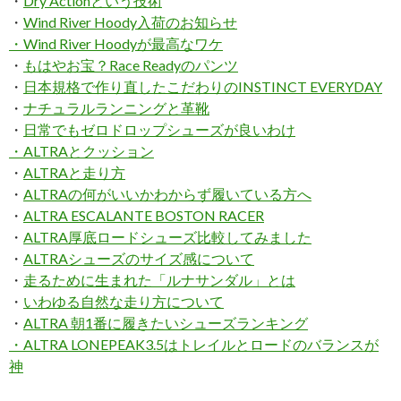
・
Dry Actionという技術
・
Wind River Hoody入荷のお知らせ
・Wind River Hoodyが最高なワケ
・
もはやお宝？Race Readyのパンツ
・
日本規格で作り直したこだわりのINSTINCT EVERYDAY
・
ナチュラルランニングと革靴
・
日常でもゼロドロップシューズが良いわけ
・
ALTRAとクッション
・
ALTRAと走り方
・
ALTRAの何がいいかわからず履いている方へ
・
ALTRA ESCALANTE BOSTON RACER
・
ALTRA厚底ロードシューズ比較してみました
・
ALTRAシューズのサイズ感について
・
走るために生まれた「ルナサンダル」とは
・
いわゆる自然な走り方について
・
ALTRA 朝1番に履きたいシューズランキング
・
ALTRA LONEPEAK3.5はトレイルとロードのバランスが
神