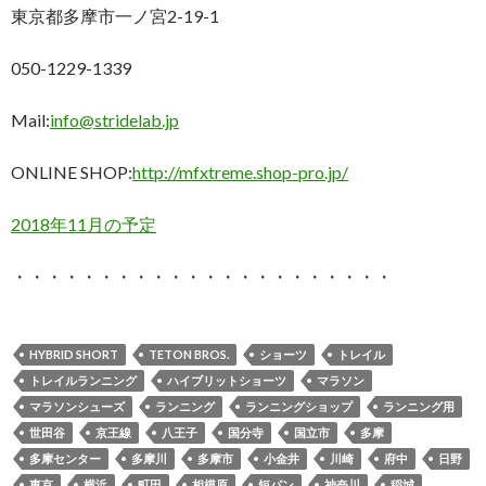
東京都多摩市一ノ宮2-19-1
050-1229-1339
Mail:
info@stridelab.jp
ONLINE SHOP:
http://mfxtreme.shop-pro.jp/
2018年11月の予定
・・・・・・・・・・・・・・・・・・・・・・
HYBRID SHORT
TETON BROS.
ショーツ
トレイル
トレイルランニング
ハイブリットショーツ
マラソン
マラソンシューズ
ランニング
ランニングショップ
ランニング用
世田谷
京王線
八王子
国分寺
国立市
多摩
多摩センター
多摩川
多摩市
小金井
川崎
府中
日野
東京
横浜
町田
相模原
短パン
神奈川
稲城