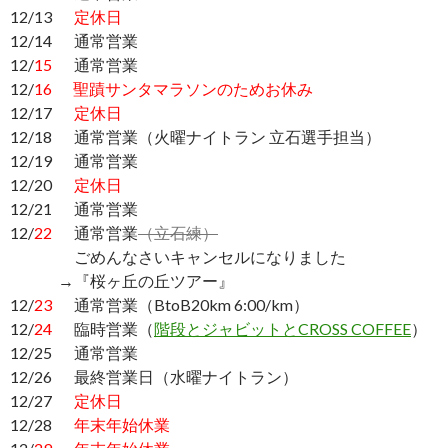
12/13
定休日
12/14 通常営業
12/
15
通常営業
12/
16
聖蹟サンタマラソンのためお休み
12/17
定休日
12/18 通常営業（火曜ナイトラン 立石選手担当）
12/19 通常営業
12/20
定休日
12/21 通常営業
12/
22
通常営業
（立石練）
ごめんなさいキャンセルになりました
→『桜ヶ丘の丘ツアー』
12/
23
通常営業（BtoB20km 6:00/km）
12/
24
臨時営業（
階段とジャビットとCROSS COFFEE
）
12/25 通常営業
12/26 最終営業日（水曜ナイトラン）
12/27
定休日
12/28
年末年始休業