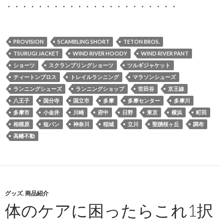
・・・・・・・・・・・・・・・・・・・・・・
PROVISION
SCAMBLING SHORT
TETON BROS.
TSURUGI JACKET
WIND RIVER HOODY
WIND RIVER PANT
ショーツ
スクランブリングショーツ
ツルギジャケット
ティートンブロス
トレイルランニング
マラソンシューズ
ランニングシューズ
ランニングショップ
世田谷
京王線
八王子
国分寺
国立市
多摩
多摩センター
多摩川
多摩市
小金井
川崎
府中
日野
東京
横浜
町田
相模原
短パン
神奈川
稲城
立川
聖蹟桜ヶ丘
調布
高幡不動
グッズ
,
商品紹介
体のケアに困ったらこれ1択