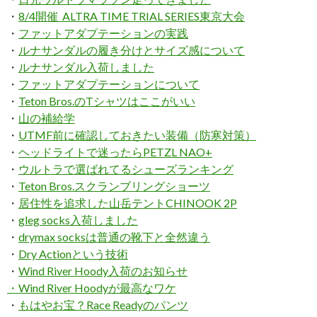
・
8/4開催 ALTRA TIME TRIAL SERIES東京大会
・
ファットアダプテーションの実践
・
ルナサンダルの履き分けとサイズ感について
・
ルナサンダル入荷しました
・
ファットアダプテーションについて
・
Teton Bros.のTシャツはここがいい
・
山の補給学
・
UTMF前に確認しておきたい装備（防寒対策）
・
ヘッドライトで迷ったらPETZL NAO+
・
ウルトラで選ばれてるシューズランキング
・
Teton Bros.スクランブリングショーツ
・
居住性を追求した山岳テントCHINOOK 2P
・
gleg socks入荷しました
・
drymax socksは普通の靴下と全然違う
・
Dry Actionという技術
・
Wind River Hoody入荷のお知らせ
・Wind River Hoodyが最高なワケ
・
もはやお宝？Race Readyのパンツ