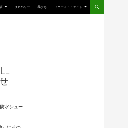
害
リカバリー
靴ひも
ファースト・エイド
LL
らせ
全防水シュー
地』はその