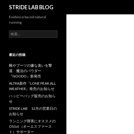
検
STRIDE LAB BLOG
索
Evidence based natural
running
検
索
:
最近の投稿
靴やブーツの嫌な臭いを撃
退 魔法のパウダー
『NOODO』新発売
ALTRA新作『LONE PEAK ALL
WEATHER』発売のお知らせ
ハッピーバッグ販売のお知ら
せ
STRIDE LAB 12月の営業日の
お知らせ
ランニング障害にオススメの
OS1st （オーエスファース
ト）サポーター