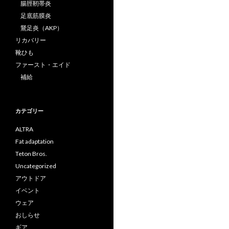
腸脛靭帯炎
足底筋膜炎
鵞足炎（AKP）
リカバリー
靴ひも
ファースト・エイド
補給
カテゴリー
ALTRA
Fat adaptation
Teton Bros.
Uncategorized
アウトドア
イベント
ウェア
おしらせ
ギア