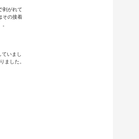
で剥がれて
はその接着
。。
していまし
なりました。