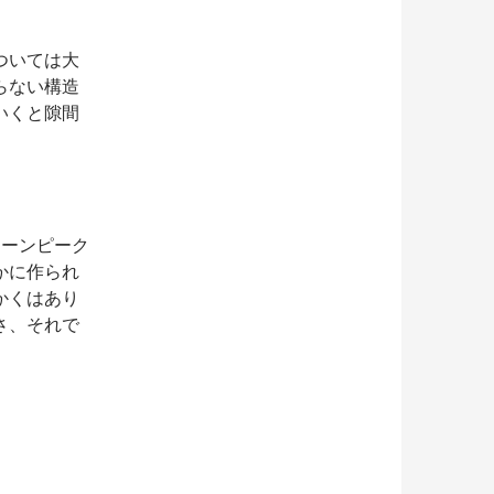
ついては大
らない構造
いくと隙間
ローンピーク
かに作られ
かくはあり
さ、それで