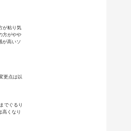
の方が粘り気
Dの方がやや
感が高いソ
な変更点は以
底までぐるり
は高くなり