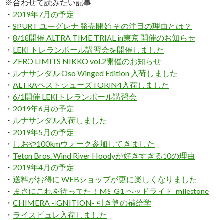
※合わせて読みたい記事
・
2019年7月の予定
・
SPURT ユーグレナ 発売開始 その注目の理由とは？
・
8/18開催 ALTRA TIME TRIAL in東京 開催のお知らせ
・
LEKI トレランポール講習会を開催しました
・
ZERO LIMITS NIKKO vol.2開催のお知らせ
・
ルナサンダル Oso Winged Edition 入荷しました
・
ALTRAベストシューズTORIN4入荷しました
・
6/1開催 LEKIトレランポール講習会
・
2019年6月の予定
・
ルナサンダル入荷しました
・
2019年5月の予定
・
しおや100kmウォーク参加してきました
・
Teton Bros. Wind River Hoodyが好きすぎる10の理由
・
2019年4月の予定
・
送料がお得に WEBショップが更に楽しくなりました
・
まさにこれを待ってた！MS-G1 ヘッドライト milestone
・
CHIMERA -IGNITION- 引き算の補給学
・
ライスピュレ入荷しました