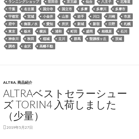
ランニングショップ
世田谷
京王線
仙台
八王子
北海道
千葉
名古屋
国分寺
国立市
多摩
多摩川
多摩市
宇都宮
宮城
小金井
山形
岩手
川口
川崎
市原
府中
御茶ノ水
愛知
所沢
新城
新宿
日野
札幌
東京
栃木
横浜
浦和
町田
盛岡
相模原
石川
神奈川
秋田
稲城
立川
群馬
聖蹟桜ヶ丘
茨城
調布
金沢
高幡不動
ALTRA
,
商品紹介
ALTRAベストセラーシュー
ズ TORIN4 入荷しました
（少量）
2019年5月27日