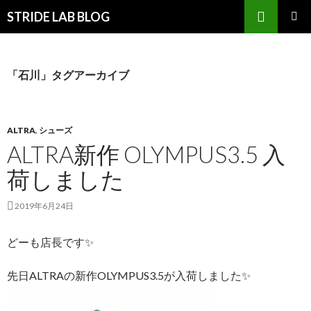
検
STRIDE LAB BLOG
索
コ
メインメ
ン
ニュー
テ
ン
「石川」タグアーカイブ
ツ
へ
ス
キ
ALTRA
,
シューズ
ッ
ALTRA新作 OLYMPUS3.5 入
プ
荷しました
2019年6月24日
どーも店長です✨
先日ALTRAの新作OLYMPUS3.5が入荷しました✨