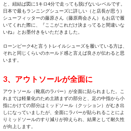
と、紐結ば図に1キロ4分で走っても脱げないレベルです。
日本で最もランニングシューズに詳しい（と店長が思う）
シューフィッターの藤原さん（藤原商会さん）もお店で履
いてくれた際に、『ここがこれだけ決まってると間違いな
いね』とお墨付きをいただきました。
ローンピーク4と言うトレイルシューズを履いている方は、
それと同じくらいのホールド感と言えば良さが伝わると思
います。
3、アウトソールが全面に
アウトソール（靴底のラバー）が全面に貼られました。こ
れまでは軽量化のため土踏まずの部分と、足の中指から小
指にかけての部分はミッドソール（クッション）がむき出
しになっていましたが、全面にラバーが貼られることによ
りミッドソールのすり減りが抑えられ、結果として耐久性
が向上します。