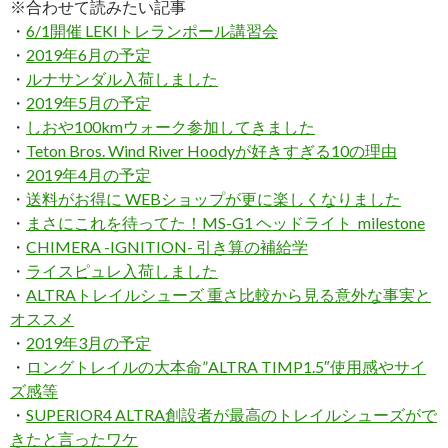
※合わせて読みたい記事
・
6/1開催 LEKIトレランポール講習会
・
2019年6月の予定
・
ルナサンダル入荷しました
・
2019年5月の予定
・
しおや100kmウォーク参加してきました
・
Teton Bros. Wind River Hoodyが好きすぎる10の理由
・
2019年4月の予定
・
送料がお得に WEBショップが更に楽しくなりました
・
まさにこれを待ってた！MS-G1 ヘッドライト milestone
・
CHIMERA -IGNITION- 引き算の補給学
・
ライスピュレ入荷しました
・
ALTRAトレイルシューズ 重さ比較から見る意外な事実と
オススメ
・
2019年3月の予定
・
ロングトレイルの大本命”ALTRA TIMP1.5″使用感やサイ
ズ感等
・
SUPERIOR4 ALTRA創設者が最高のトレイルシューズがで
きたと言ったワケ