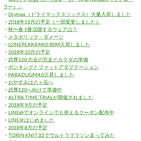
ラー）』
・
Drymax（ドライマックスソックス）大量入荷しました
・
2018年11月の予定（一部変更しました）
・
秋〜春 1番活躍するウェアは？
・
メタボリック・ダメージ
・
LONEPEAK4 MID RSM入荷しました
・
2018年10月の予定
・
武尊120 大会の完走とカラダの準備
・
ボンキングとファットアダプテーション
・
PARADUGM4.0入荷しました
・
おやすみは八ヶ岳へ
・
武尊120へ向けて準備中
・
ALTRA TIME TRIALが開催されました
・
2018年9月の予定
・
LINE@でオンラインでも使えるクーポン配布中
・
LINE＠はじめました
・
2018年8月の予定
・
TORIN KNIT3.5でウルトラマラソン走ってみた