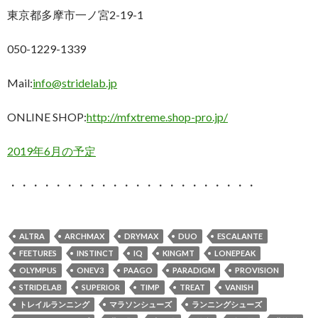
東京都多摩市一ノ宮2-19-1
050-1229-1339
Mail:
info@stridelab.jp
ONLINE SHOP:
http://mfxtreme.shop-pro.jp/
2019年6月の予定
・・・・・・・・・・・・・・・・・・・・・・
ALTRA
ARCHMAX
DRYMAX
DUO
ESCALANTE
FEETURES
INSTINCT
IQ
KINGMT
LONEPEAK
OLYMPUS
ONEV3
PAAGO
PARADIGM
PROVISION
STRIDELAB
SUPERIOR
TIMP
TREAT
VANISH
トレイルランニング
マラソンシューズ
ランニングシューズ