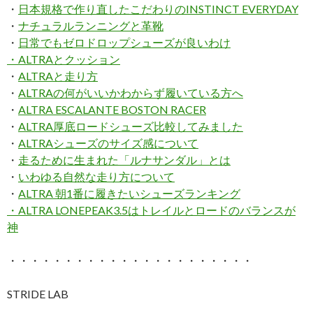
・
日本規格で作り直したこだわりのINSTINCT EVERYDAY
・
ナチュラルランニングと革靴
・
日常でもゼロドロップシューズが良いわけ
・
ALTRAとクッション
・
ALTRAと走り方
・
ALTRAの何がいいかわからず履いている方へ
・
ALTRA ESCALANTE BOSTON RACER
・
ALTRA厚底ロードシューズ比較してみました
・
ALTRAシューズのサイズ感について
・
走るために生まれた「ルナサンダル」とは
・
いわゆる自然な走り方について
・
ALTRA 朝1番に履きたいシューズランキング
・
ALTRA LONEPEAK3.5はトレイルとロードのバランスが
神
・・・・・・・・・・・・・・・・・・・・・・
STRIDE LAB