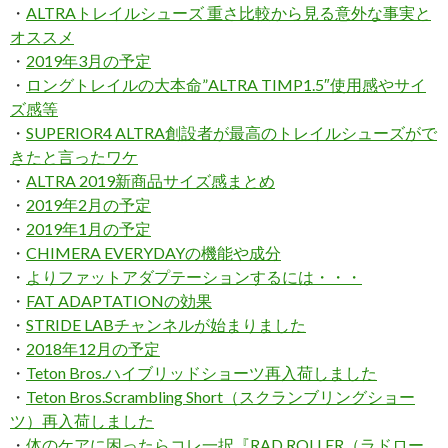
・
ALTRAトレイルシューズ 重さ比較から見る意外な事実と
オススメ
・
2019年3月の予定
・
ロングトレイルの大本命”ALTRA TIMP1.5″使用感やサイ
ズ感等
・
SUPERIOR4 ALTRA創設者が最高のトレイルシューズがで
きたと言ったワケ
・
ALTRA 2019新商品サイズ感まとめ
・
2019年2月の予定
・
2019年1月の予定
・
CHIMERA EVERYDAYの機能や成分
・
よりファットアダプテーションするには・・・
・
FAT ADAPTATIONの効果
・
STRIDE LABチャンネルが始まりました
・
2018年12月の予定
・
Teton Bros.ハイブリッドショーツ再入荷しました
・
Teton Bros.Scrambling Short（スクランブリングショー
ツ）再入荷しました
・
体のケアに困ったらコレ一択『RAD ROLLER（ラドロー