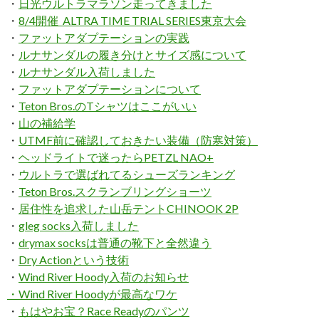
・
日光ウルトラマラソン走ってきました
・
8/4開催 ALTRA TIME TRIAL SERIES東京大会
・
ファットアダプテーションの実践
・
ルナサンダルの履き分けとサイズ感について
・
ルナサンダル入荷しました
・
ファットアダプテーションについて
・
Teton Bros.のTシャツはここがいい
・
山の補給学
・
UTMF前に確認しておきたい装備（防寒対策）
・
ヘッドライトで迷ったらPETZL NAO+
・
ウルトラで選ばれてるシューズランキング
・
Teton Bros.スクランブリングショーツ
・
居住性を追求した山岳テントCHINOOK 2P
・
gleg socks入荷しました
・
drymax socksは普通の靴下と全然違う
・
Dry Actionという技術
・
Wind River Hoody入荷のお知らせ
・Wind River Hoodyが最高なワケ
・
もはやお宝？Race Readyのパンツ