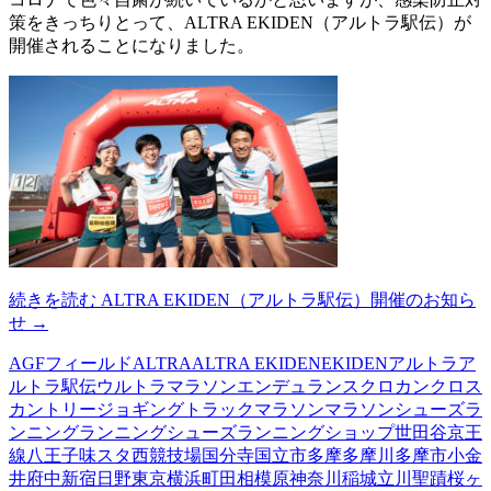
策をきっちりとって、ALTRA EKIDEN（アルトラ駅伝）が
開催されることになりました。
続きを読む
ALTRA EKIDEN（アルトラ駅伝）開催のお知ら
せ
→
AGFフィールド
ALTRA
ALTRA EKIDEN
EKIDEN
アルトラ
ア
ルトラ駅伝
ウルトラマラソン
エンデュランス
クロカン
クロス
カントリー
ジョギング
トラック
マラソン
マラソンシューズ
ラ
ンニング
ランニングシューズ
ランニングショップ
世田谷
京王
線
八王子
味スタ西競技場
国分寺
国立市
多摩
多摩川
多摩市
小金
井
府中
新宿
日野
東京
横浜
町田
相模原
神奈川
稲城
立川
聖蹟桜ヶ