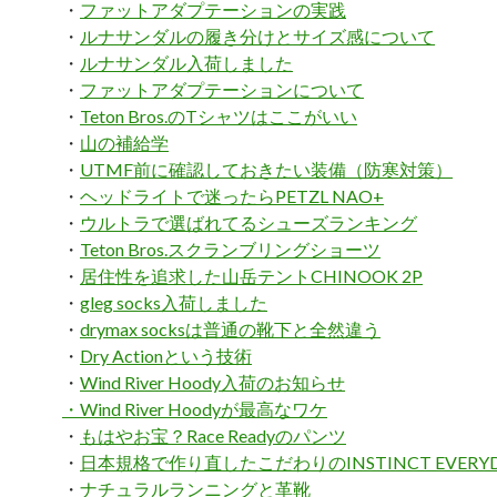
・
ファットアダプテーションの実践
・
ルナサンダルの履き分けとサイズ感について
・
ルナサンダル入荷しました
・
ファットアダプテーションについて
・
Teton Bros.のTシャツはここがいい
・
山の補給学
・
UTMF前に確認しておきたい装備（防寒対策）
・
ヘッドライトで迷ったらPETZL NAO+
・
ウルトラで選ばれてるシューズランキング
・
Teton Bros.スクランブリングショーツ
・
居住性を追求した山岳テントCHINOOK 2P
・
gleg socks入荷しました
・
drymax socksは普通の靴下と全然違う
・
Dry Actionという技術
・
Wind River Hoody入荷のお知らせ
・Wind River Hoodyが最高なワケ
・
もはやお宝？Race Readyのパンツ
・
日本規格で作り直したこだわりのINSTINCT EVERYD
・
ナチュラルランニングと革靴