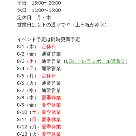
平日 15:00〜20:00
休日 11:00〜19:00
定休日 月・木
営業日は以下の通りです（土日祝が赤字）
イベント予定は随時更新予定
8/1（木）
定休日
8/2（金） 通常営業
8/3（
土
） 通常営業（
LEKI トレランポール講習会
）
8/4（
日
） 通常営業
8/5（月）
定休日
8/6（火） 通常営業
8/7（水） 通常営業
8/8（木）
夏季休業
8/9（金）
夏季休業
8/10（
土
）
夏季休業
8/11（
日
）
夏季休業
8/12（月）
夏季休業
8/13（火）
夏季休業