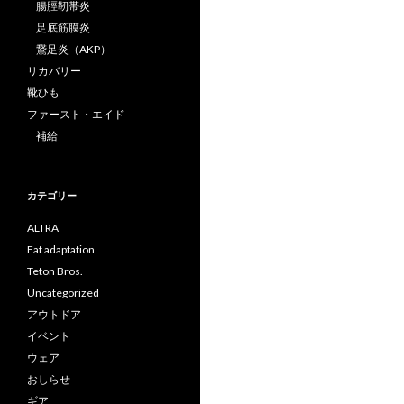
腸脛靭帯炎
足底筋膜炎
鵞足炎（AKP）
リカバリー
靴ひも
ファースト・エイド
補給
カテゴリー
ALTRA
Fat adaptation
Teton Bros.
Uncategorized
アウトドア
イベント
ウェア
おしらせ
ギア