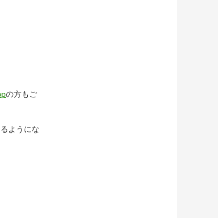
op
の方もご
きるようにな