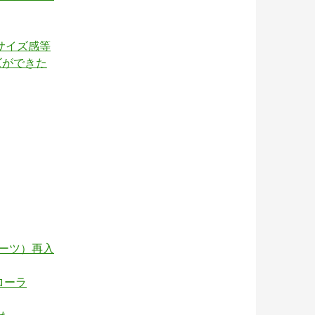
やサイズ感等
ーズができた
グショーツ）再入
ローラ