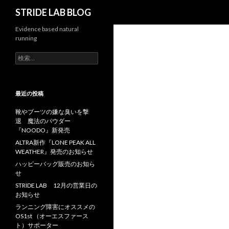
検
STRIDE LAB BLOG
索
Evidence based natural
running
検
索
:
最近の投稿
靴やブーツの嫌な臭いを撃
退 魔法のパウダー
『NOODO』新発売
ALTRA新作『LONE PEAK ALL
WEATHER』発売のお知らせ
ハッピーバッグ販売のお知ら
せ
STRIDE LAB 12月の営業日の
お知らせ
ランニング障害にオススメの
OS1st （オーエスファース
ト）サポーター