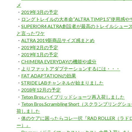
メ
・
2019年3月の予定
・
ロングトレイルの大本命”ALTRA TIMP1.5″使用感
・
SUPERIOR4 ALTRA創設者が最高のトレイルシュ
と言ったワケ
・
ALTRA 2019新商品サイズ感まとめ
・
2019年2月の予定
・
2019年1月の予定
・
CHIMERA EVERYDAYの機能や成分
・
よりファットアダプテーションするには・・・
・
FAT ADAPTATIONの効果
・
STRIDE LABチャンネルが始まりました
・
2018年12月の予定
・
Teton Bros.ハイブリッドショーツ再入荷しました
・
Teton Bros.Scrambling Short（スクランブリン
荷しました
・
体のケアに困ったらコレ一択『RAD ROLLER（ラド
ー）』