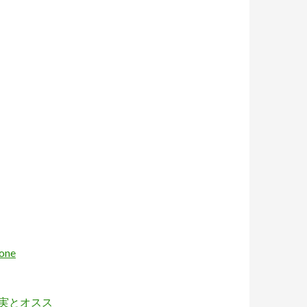
ne
事実とオスス