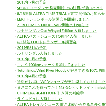
・
2019年7月の予定
・
SPURT ユーグレナ 発売開始 その注目の理由とは？
・
8/18開催 ALTRA TIME TRIAL in東京 開催のお知らせ
・
LEKI トレランポール講習会を開催しました
・
ZERO LIMITS NIKKO vol.2開催のお知らせ
・
ルナサンダル Oso Winged Edition 入荷しました
・
ALTRAベストシューズTORIN4入荷しました
・
6/1開催 LEKIトレランポール講習会
・
2019年6月の予定
・
ルナサンダル入荷しました
・
2019年5月の予定
・
しおや100kmウォーク参加してきました
・
Teton Bros. Wind River Hoodyが好きすぎる10の理由
・
2019年4月の予定
・
送料がお得に WEBショップが更に楽しくなりました
・
まさにこれを待ってた！MS-G1 ヘッドライト milesto
・
CHIMERA -IGNITION- 引き算の補給学
・
ライスピュレ入荷しました
・
ALTRAトレイルシューズ 重さ比較から見る意外な