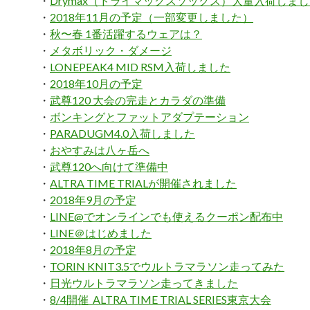
・
Drymax（ドライマックスソックス）大量入荷しま
・
2018年11月の予定（一部変更しました）
・
秋〜春 1番活躍するウェアは？
・
メタボリック・ダメージ
・
LONEPEAK4 MID RSM入荷しました
・
2018年10月の予定
・
武尊120 大会の完走とカラダの準備
・
ボンキングとファットアダプテーション
・
PARADUGM4.0入荷しました
・
おやすみは八ヶ岳へ
・
武尊120へ向けて準備中
・
ALTRA TIME TRIALが開催されました
・
2018年9月の予定
・
LINE@でオンラインでも使えるクーポン配布中
・
LINE＠はじめました
・
2018年8月の予定
・
TORIN KNIT3.5でウルトラマラソン走ってみた
・
日光ウルトラマラソン走ってきました
・
8/4開催 ALTRA TIME TRIAL SERIES東京大会