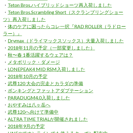
・
Teton Bros.ハイブリッドショーツ再入荷しました
・
Teton Bros.Scrambling Short（スクランブリングショー
ツ）再入荷しました
・
体のケアに困ったらコレ一択『RAD ROLLER（ラドロー
ラー）』
・
Drymax（ドライマックスソックス）大量入荷しました
・
2018年11月の予定（一部変更しました）
・
秋〜春 1番活躍するウェアは？
・
メタボリック・ダメージ
・
LONEPEAK4 MID RSM入荷しました
・
2018年10月の予定
・
武尊120 大会の完走とカラダの準備
・
ボンキングとファットアダプテーション
・
PARADUGM4.0入荷しました
・
おやすみは八ヶ岳へ
・
武尊120へ向けて準備中
・
ALTRA TIME TRIALが開催されました
・
2018年9月の予定