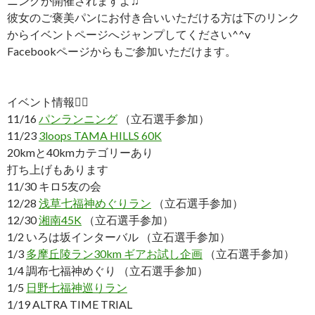
ニングが開催されますよ♫
彼女のご褒美パンにお付き合いいただける方は下のリンク
からイベントページへジャンプしてください^^v
Facebookページからもご参加いただけます。
イベント情報
💁‍♂️
11/16
パンランニング
（立石選手参加）
11/23
3loops TAMA HILLS 60K
20kmと40kmカテゴリーあり
打ち上げもあります
11/30 キロ5友の会
12/28
浅草七福神めぐりラン
（立石選手参加）
12/30
湘南45K
（立石選手参加）
1/2 いろは坂インターバル （立石選手参加）
1/3
多摩丘陵ラン30km ギアお試し企画
（立石選手参加）
1/4 調布七福神めぐり （立石選手参加）
1/5
日野七福神巡りラン
1/19 ALTRA TIME TRIAL