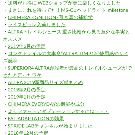
・
送料がお得に WEBショップが更に楽しくなりました
・
まさにこれを待ってた！MS-G1 ヘッドライト milestone
・
CHIMERA -IGNITION- 引き算の補給学
・
ライスピュレ入荷しました
・
ALTRAトレイルシューズ 重さ比較から見る意外な事実と
オススメ
・
2019年3月の予定
・
ロングトレイルの大本命”ALTRA TIMP1.5″使用感やサイ
ズ感等
・
SUPERIOR4 ALTRA創設者が最高のトレイルシューズがで
きたと言ったワケ
・
ALTRA 2019新商品サイズ感まとめ
・
2019年2月の予定
・
2019年1月の予定
・
CHIMERA EVERYDAYの機能や成分
・
よりファットアダプテーションするには・・・
・
FAT ADAPTATIONの効果
・
STRIDE LABチャンネルが始まりました
・
2018年12月の予定