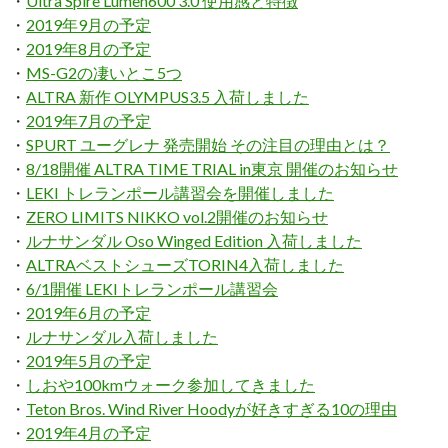
・
Ultra Spire Lumen600 3.0 使用感と特徴
・
2019年9月の予定
・
2019年8月の予定
・
MS-G2の凄いとこ5つ
・
ALTRA 新作 OLYMPUS3.5 入荷しました
・
2019年7月の予定
・
SPURT ユーグレナ 発売開始 その注目の理由とは？
・
8/18開催 ALTRA TIME TRIAL in東京 開催のお知らせ
・
LEKI トレランポール講習会を開催しました
・
ZERO LIMITS NIKKO vol.2開催のお知らせ
・
ルナサンダル Oso Winged Edition 入荷しました
・
ALTRAベストシューズTORIN4入荷しました
・
6/1開催 LEKIトレランポール講習会
・
2019年6月の予定
・
ルナサンダル入荷しました
・
2019年5月の予定
・
しおや100kmウォーク参加してきました
・
Teton Bros. Wind River Hoodyが好きすぎる10の理由
・
2019年4月の予定