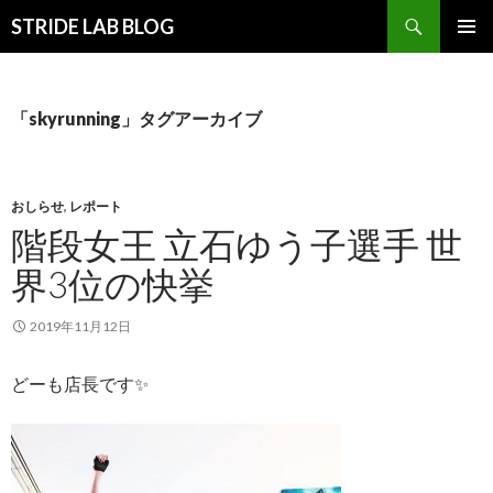
検
STRIDE LAB BLOG
索
コ
メインメ
ン
ニュー
テ
ン
「skyrunning」タグアーカイブ
ツ
へ
ス
キ
おしらせ
,
レポート
ッ
階段女王 立石ゆう子選手 世
プ
界3位の快挙
2019年11月12日
どーも店長です
✨