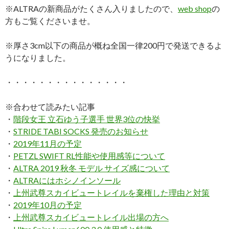
※ALTRAの新商品がたくさん入りましたので、
web shop
の
方もご覧くださいませ。
※厚さ3cm以下の商品が概ね全国一律200円で発送できるよ
うになりました。
・・・・・・・・・・・・・・・
※合わせて読みたい記事
・
階段女王 立石ゆう子選手 世界3位の快挙
・
STRIDE TABI SOCKS 発売のお知らせ
・
2019年11月の予定
・
PETZL SWIFT RL性能や使用感等について
・
ALTRA 2019 秋冬 モデル サイズ感について
・
ALTRAにはホシノインソール
・
上州武尊スカイビュートレイルを棄権した理由と対策
・
2019年10月の予定
・
上州武尊スカイビュートレイル出場の方へ