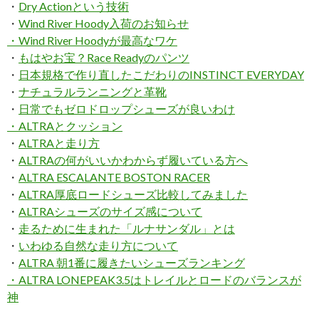
・
Dry Actionという技術
・
Wind River Hoody入荷のお知らせ
・Wind River Hoodyが最高なワケ
・
もはやお宝？Race Readyのパンツ
・
日本規格で作り直したこだわりのINSTINCT EVERYDAY
・
ナチュラルランニングと革靴
・
日常でもゼロドロップシューズが良いわけ
・
ALTRAとクッション
・
ALTRAと走り方
・
ALTRAの何がいいかわからず履いている方へ
・
ALTRA ESCALANTE BOSTON RACER
・
ALTRA厚底ロードシューズ比較してみました
・
ALTRAシューズのサイズ感について
・
走るために生まれた「ルナサンダル」とは
・
いわゆる自然な走り方について
・
ALTRA 朝1番に履きたいシューズランキング
・
ALTRA LONEPEAK3.5はトレイルとロードのバランスが
神