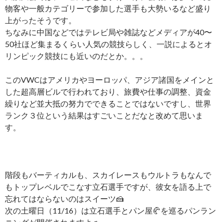
物客や一般カテゴリーで参加した選手も大勢いるなど盛り
上がったそうです。
ちなみに中国などではテレビ局や雑誌などメディアが40〜
50社ほど集まるくらい人気の競技らしく、一説によるとオ
リンピック競技にも近いのだとか。。。
このVWCはアメリカやヨーロッパ、アジア諸国をメイン
と
した超高層ビルで行われており、旅費や仕事の調整、資
金
繰りなど並大抵の努力でできることではないですし、世
界
ランク３位という結果はすごいことだなと改めて思いま
す。
階段もバーティカルも、スカイレースもウルトラもなんで
もトップレベルでこなす立石選手ですが、彼女を語る上で
忘れてはならないのはスイーツ
🍰
次の土曜日（11/16）は立石選手とパン屋
🥐
を巡るパンラン