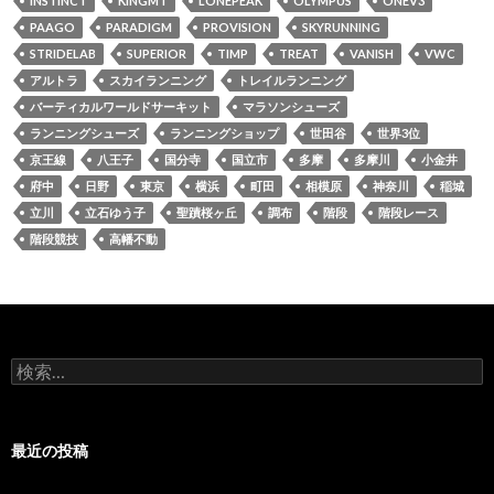
INSTINCT
KINGMT
LONEPEAK
OLYMPUS
ONEV3
PAAGO
PARADIGM
PROVISION
SKYRUNNING
STRIDELAB
SUPERIOR
TIMP
TREAT
VANISH
VWC
アルトラ
スカイランニング
トレイルランニング
バーティカルワールドサーキット
マラソンシューズ
ランニングシューズ
ランニングショップ
世田谷
世界3位
京王線
八王子
国分寺
国立市
多摩
多摩川
小金井
府中
日野
東京
横浜
町田
相模原
神奈川
稲城
立川
立石ゆう子
聖蹟桜ヶ丘
調布
階段
階段レース
階段競技
高幡不動
検
索
:
最近の投稿