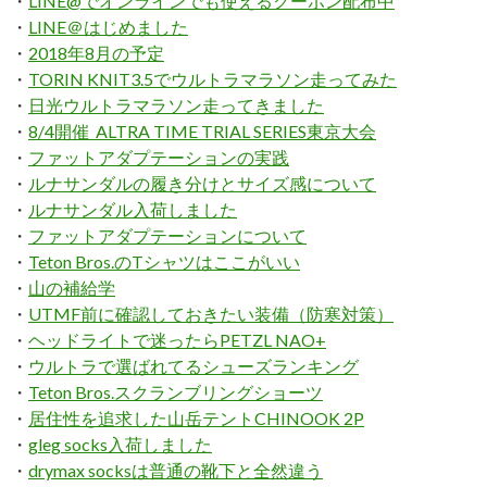
・
LINE@でオンラインでも使えるクーポン配布中
・
LINE＠はじめました
・
2018年8月の予定
・
TORIN KNIT3.5でウルトラマラソン走ってみた
・
日光ウルトラマラソン走ってきました
・
8/4開催 ALTRA TIME TRIAL SERIES東京大会
・
ファットアダプテーションの実践
・
ルナサンダルの履き分けとサイズ感について
・
ルナサンダル入荷しました
・
ファットアダプテーションについて
・
Teton Bros.のTシャツはここがいい
・
山の補給学
・
UTMF前に確認しておきたい装備（防寒対策）
・
ヘッドライトで迷ったらPETZL NAO+
・
ウルトラで選ばれてるシューズランキング
・
Teton Bros.スクランブリングショーツ
・
居住性を追求した山岳テントCHINOOK 2P
・
gleg socks入荷しました
・
drymax socksは普通の靴下と全然違う