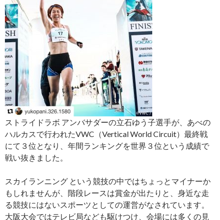
ストライドラボ アンバサダーの立石ゆう子選手が、あべの
ハルカスで行われたVWC（Vertica
l World Circuit）最終戦
にて３位となり、年間ランキングを世界３位という成績で
戦い抜きました。
スカイランニング という競技の中ではちょっとマイナーか
もしれませんが、階段レース
は賞金が出たりと、身近な走
る競技にはないスポーツとし
ての運営がなされています。
大阪大会ではテレビ局なども駆けつけ、会場には多くの見